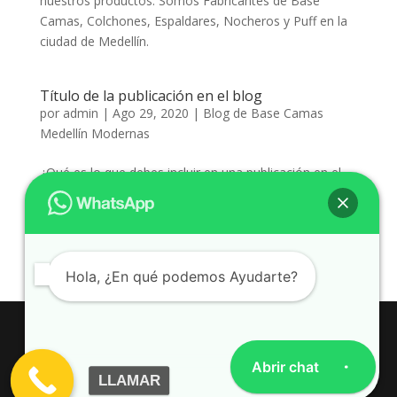
nuestros productos. Somos Fabricantes de Base
Camas, Colchones, Espaldares, Nocheros y Puff en la
ciudad de Medellín.
Título de la publicación en el blog
por
admin
|
Ago 29, 2020
|
Blog de Base Camas
Medellín Modernas
¿Qué es lo que debes incluir en una publicación en el
blog? Contenido útil, específico a la industria, que: 1)
ofrece información práctica a los lectores, y 2)
demuestra que eres un experto de la industria. Usa las
publicaciones en el blog de tu empresa para opinar...
Hola, ¿En qué podemos Ayudarte?
Todos los derechos reservados
Base Camas
Abrir chat
Modernas Medellín - Colombia
© 2023 /
LLAMAR
Desarrollado ❤ por
www.Colchones-Medellín.com